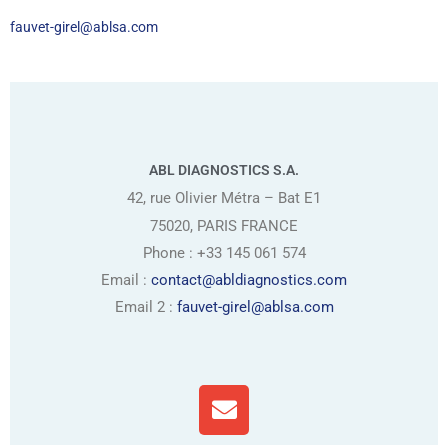
fauvet-girel@ablsa.com
ABL DIAGNOSTICS S.A.
42, rue Olivier Métra – Bat E1
75020, PARIS FRANCE
Phone : +33 145 061 574
Email :
contact@abldiagnostics.com
Email 2 :
fauvet-girel@ablsa.com
E
n
v