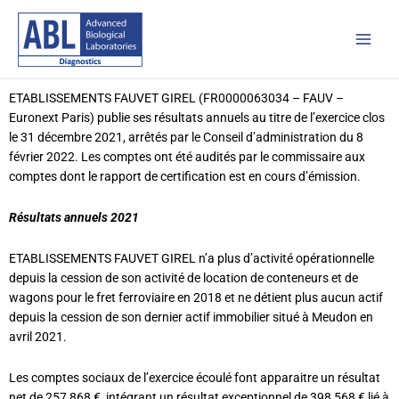
Skip
Main
to
Men
content
ETABLISSEMENTS FAUVET GIREL (FR0000063034 – FAUV –
Euronext Paris) publie ses résultats annuels au titre de l’exercice clos
le 31 décembre 2021, arrêtés par le Conseil d’administration du 8
février 2022. Les comptes ont été audités par le commissaire aux
comptes dont le rapport de certification est en cours d’émission.
Résultats annuels 2021
ETABLISSEMENTS FAUVET GIREL n’a plus d’activité opérationnelle
depuis la cession de son activité de location de conteneurs et de
wagons pour le fret ferroviaire en 2018 et ne détient plus aucun actif
depuis la cession de son dernier actif immobilier situé à Meudon en
avril 2021.
Les comptes sociaux de l’exercice écoulé font apparaitre un résultat
net de 257 868 €, intégrant un résultat exceptionnel de 398 568 € lié à