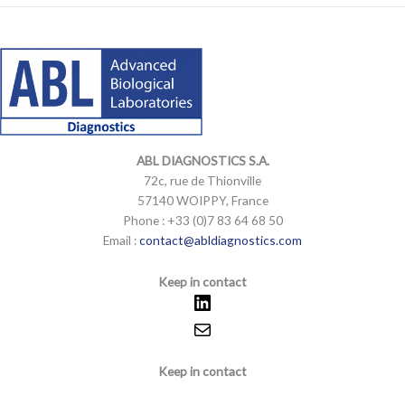
e
l
LinkedIn
Mail
LinkedIn
Mail
o
p
e
ABL DIAGNOSTICS
S.A.
72c, rue de Thionville
57140 WOIPPY, France
Phone : +33 (0)7 83 64 68 50
Email :
contact@abldiagnostics.com
Keep in contact
Keep in contact