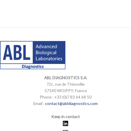
LinkedIn
Mail
LinkedIn
Mail
ABL DIAGNOSTICS
S.A.
72c, rue de Thionville
57140 WOIPPY, France
Phone : +33 (0)7 83 64 68 50
Email :
contact@abldiagnostics.com
Keep in contact