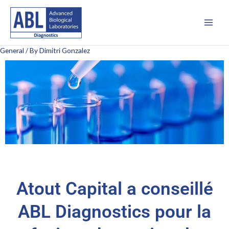
Skip
Main
to
Men
content
General
/ By
Dimitri Gonzalez
Atout Capital a conseillé
ABL Diagnostics pour la